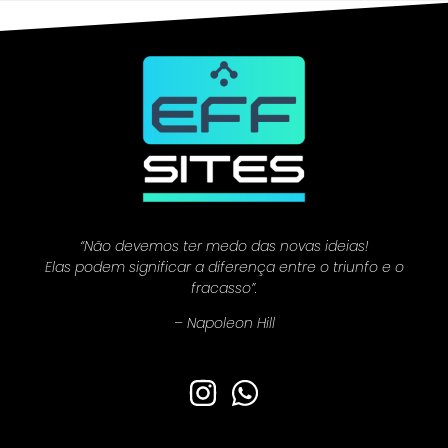
“Não devemos ter medo das novas ideias!
Elas podem significar a diferença entre o triunfo e o
fracasso”.
– Napoleon Hill